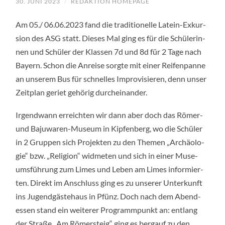
30. JUNI 2023
/
REDAKTION HOMEPAGE
Am 05./ 06.06.2023 fand die tra­di­tio­nel­le Latein-Exkur­
si­on des ASG statt. Die­ses Mal ging es für die Schü­le­rin­
nen und Schü­ler der Klas­sen 7d und 8d für 2 Tage nach
Bay­ern. Schon die Anrei­se sorg­te mit einer Rei­fen­pan­ne
an unse­rem Bus für schnel­les Impro­vi­sie­ren, denn unser
Zeit­plan geriet gehö­rig durcheinander.
Irgend­wann erreich­ten wir dann aber doch das Römer-
und Baju­wa­ren-Muse­um in Kip­fen­berg, wo die Schü­ler
in 2 Grup­pen sich Pro­jek­ten zu den The­men „Archäo­lo­
gie“ bzw. „Reli­gi­on“ wid­me­ten und sich in einer Muse­
ums­füh­rung zum Limes und Leben am Limes infor­mier­
ten. Direkt im Anschluss ging es zu unse­rer Unter­kunft
ins Jugend­gäs­te­haus in Pfünz. Doch nach dem Abend­
essen stand ein wei­te­rer Pro­gramm­punkt an: ent­lang
der Stra­ße „Am Römer­steig“ ging es berg­auf zu den