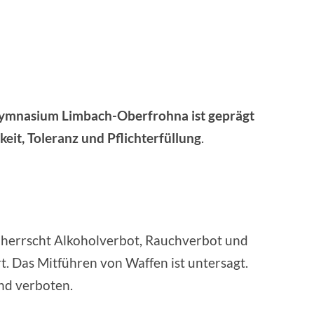
­na­si­um Lim­bach-Ober­froh­na ist geprägt
keit, Tole­ranz und Pflicht­er­fül­lung
.
 herrscht Alko­hol­ver­bot, Rauch­ver­bot und
t. Das Mit­füh­ren von Waf­fen ist unter­sagt.
und verboten.