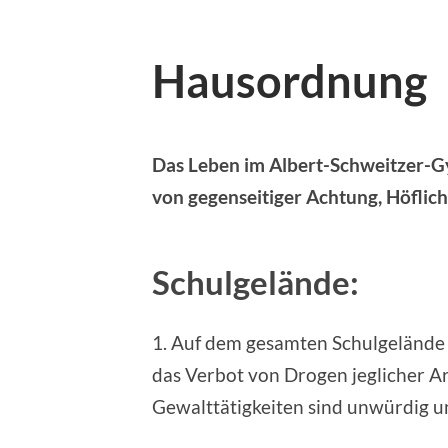
Hausordnung
Das Leben im Albert-Schweit­zer-Gym
von gegen­sei­ti­ger Ach­tung, Höf­lich­
Schulgelände:
1. Auf dem gesam­ten Schul­ge­län­de
das Ver­bot von Dro­gen jeg­li­cher Ar
Gewalt­tä­tig­kei­ten sind unwür­dig 