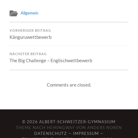
Allgemein
VORHERIGER BEITRAG
Känguruwettbewerb
NÄCHSTER BEITRAG
The Big Challenge – Englischwettbewerb
Comments are closed.
© 2026
ALBERT-SCHWEITZER-GYMNASIUM
THEME NACH
HEMINGWAY VON ANDERS NORÉN
DATENSCHUTZ
—
IMPRESSUM
—