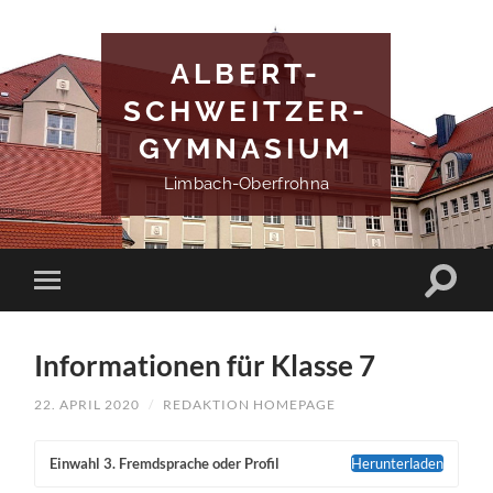
ALBERT-
SCHWEITZER-
GYMNASIUM
Limbach-Oberfrohna
Informationen für Klasse 7
22. APRIL 2020
/
REDAKTION HOMEPAGE
Ein­wahl 3. Fremd­spra­che oder Pro­fil
Her­un­ter­la­den