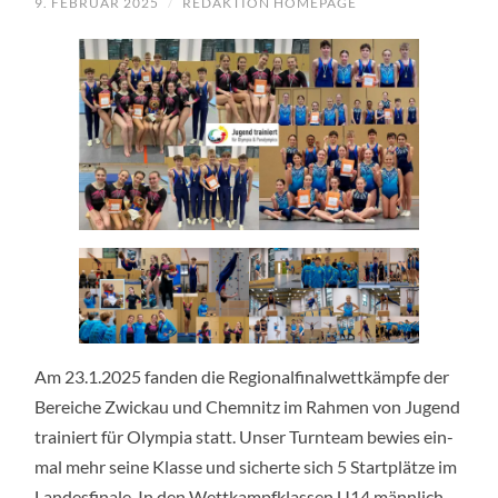
9. FEBRUAR 2025
/
REDAKTION HOMEPAGE
Am 23.1.2025 fan­den die Regio­nal­fi­nal­wett­kämp­fe der
Berei­che Zwi­ckau und Chem­nitz im Rah­men von Jugend
trai­niert für Olym­pia statt. Unser Turn­team bewies ein­
mal mehr sei­ne Klas­se und sicher­te sich 5 Start­plät­ze im
Lan­des­fi­na­le. In den Wett­kampf­klas­sen U14 männ­lich