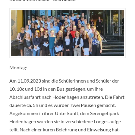
Mon­tag:
Am 11.09.2023 sind die Schü­le­rin­nen und Schü­ler der
10, 10c und 10d in den Bus gestie­gen, um ihre
Abschluss­fahrt nach Hoden­ha­gen anzu­tre­ten. Die Fahrt
dau­er­te ca. 5h und es wur­den zwei Pau­sen gemacht.
Ange­kom­men in ihrer Unter­kunft, dem Seren­ge­ti­park
Hoden­ha­gen wur­den sie in ver­schie­de­ne Lodges auf­ge­
teilt. Nach einer kuren Beleh­rung und Ein­wei­sung hat­